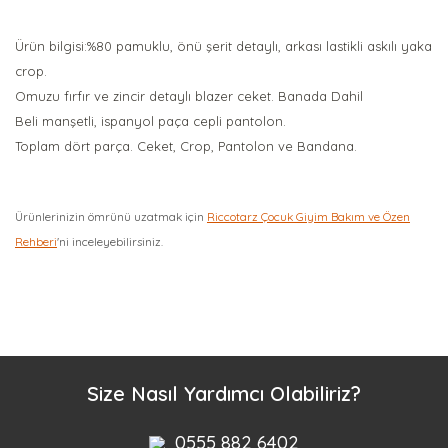
Ürün bilgisi:%80 pamuklu, önü şerit detaylı, arkası lastikli askılı yaka
crop.
Omuzu fırfır ve zincir detaylı blazer ceket. Banada Dahil
Beli manşetli, ispanyol paça cepli pantolon.
Toplam dört parça. Ceket, Crop, Pantolon ve Bandana.
Ürünlerinizin ömrünü uzatmak için
Riccotarz Çocuk Giyim Bakım ve Özen
Rehberi
'ni inceleyebilirsiniz.
Bu ürüne ilk yorumu siz yapın!
Yorum Yaz
Size Nasıl Yardımcı Olabiliriz?
0555 882 6402