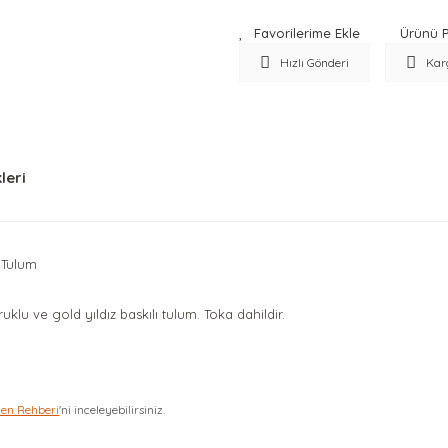
Ürünü P
Hızlı Gönderi
Kar
leri
 Tulum
yruklu ve gold yıldız baskılı tulum. Toka dahildir.
zen Rehberi
'ni inceleyebilirsiniz.