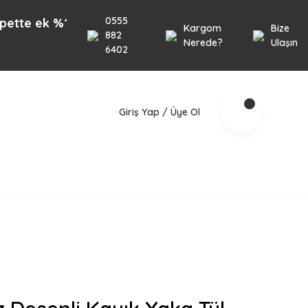
0555
k %10 İndirim 1000TL üzeri alışverişlerinizde geçer
Kargom
Bize
882
Nerede?
Ulaşın
6402
Giriş Yap / Üye Ol