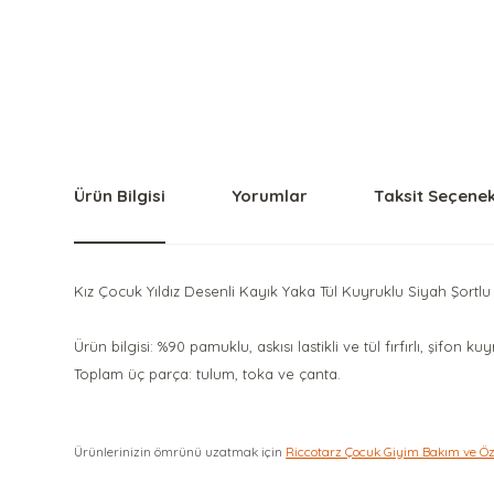
Ürün Bilgisi
Yorumlar
Taksit Seçenek
Kız Çocuk Yıldız Desenli Kayık Yaka Tül Kuyruklu Siyah Şortlu
Ürün bilgisi: %90 pamuklu, askısı lastikli ve tül fırfırlı, şifon ku
Toplam üç parça: tulum, toka ve çanta.
Ürünlerinizin ömrünü uzatmak için
Riccotarz Çocuk Giyim Bakım ve Ö