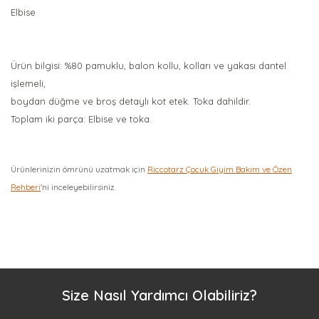
Elbise
Ürün bilgisi: %80 pamuklu, balon kollu, kolları ve yakası dantel
işlemeli,
boydan düğme ve broş detaylı kot etek. Toka dahildir.
Toplam iki parça: Elbise ve toka.
Ürünlerinizin ömrünü uzatmak için
Riccotarz Çocuk Giyim Bakım ve Özen
Rehberi
'ni inceleyebilirsiniz.
Bu ürüne ilk yorumu siz yapın!
Yorum Yaz
Size Nasıl Yardımcı Olabiliriz?