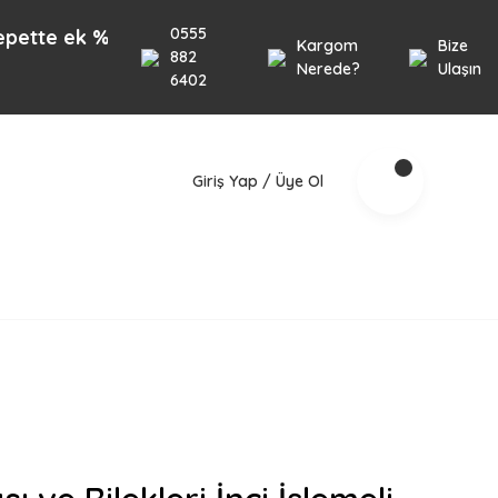
0555
ek %10 İndirim 1000TL üzeri alışverişlerinizde geçe
Kargom
Bize
882
Nerede?
Ulaşın
6402
Giriş Yap / Üye Ol