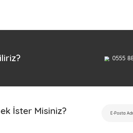
Bu ürüne ilk yorumu siz yapın!
Yorum Yaz
liriz?
0555 8
k İster Misiniz?