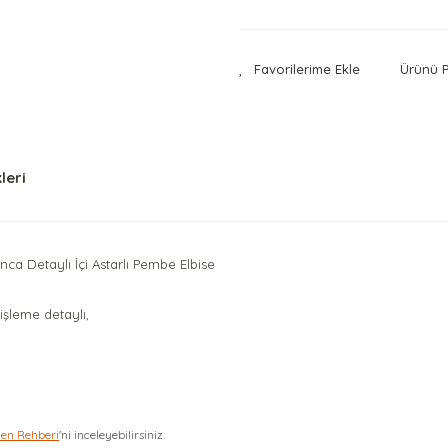
Ürünü P
leri
nca Detaylı İçi Astarlı Pembe Elbise
işleme detaylı,
zen Rehberi
'ni inceleyebilirsiniz.