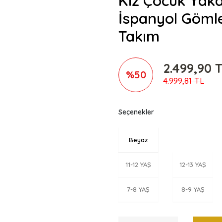
Kız Çocuk Yakas
İspanyol Gömle
Takım
2.499,90 
%50
4.999,81 TL
Seçenekler
Beyaz
11-12 YAŞ
12-13 YAŞ
7-8 YAŞ
8-9 YAŞ