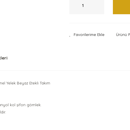
Ürünü P
leri
nel Yelek Beyaz Etekli Takım
spanyol kol şifon gömlek.
dir.