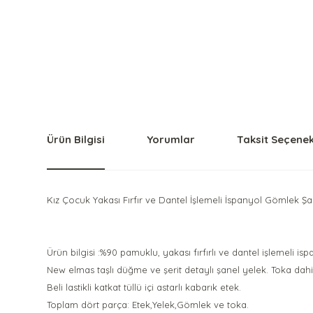
Ürün Bilgisi
Yorumlar
Taksit Seçenek
Kız Çocuk Yakası Fırfır ve Dantel İşlemeli İspanyol Gömlek Şa
Ürün bilgisi :%90 pamuklu, yakası fırfırlı ve dantel işlemeli i
New elmas taşlı düğme ve şerit detaylı şanel yelek. Toka dahil
Beli lastikli katkat tüllü içi astarlı kabarık etek.
Toplam dört parça: Etek,Yelek,Gömlek ve toka.