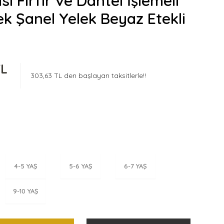
ı Fırfır ve Dantel İşlemeli
k Şanel Yelek Beyaz Etekli
TL
303,63 TL den başlayan taksitlerle!!
4-5 YAŞ
5-6 YAŞ
6-7 YAŞ
9-10 YAŞ