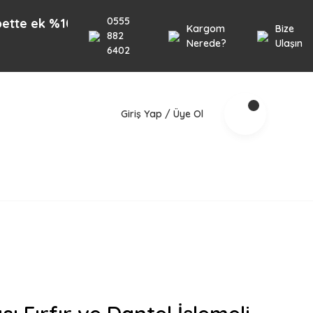
0555
 %10 İndirim 1000TL üzeri alışverişlerinizde geçerl
Kargom
Bize
882
Nerede?
Ulaşın
6402
Giriş Yap / Üye Ol