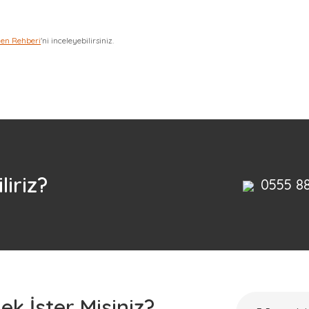
zen Rehberi
'ni inceleyebilirsiniz.
Bu ürüne ilk yorumu siz yapın!
Yorum Yaz
liriz?
0555 8
k İster Misiniz?