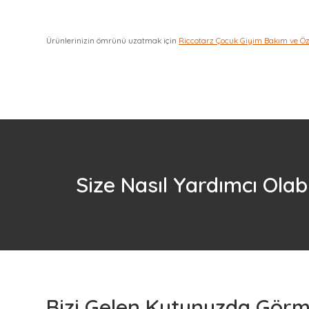
Ürünlerinizin ömrünü uzatmak için
Riccotarz Çocuk Giyim Bakım ve Ö
Size Nasıl Yardımcı Olabi
Bizi Gelen Kutunuzda Görme