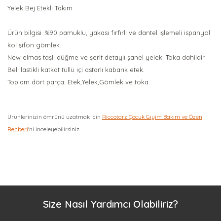
Yelek Bej Etekli Takım
Ürün bilgisi :%90 pamuklu, yakası fırfırlı ve dantel işlemeli ispanyol
kol şifon gömlek.
New elmas taşlı düğme ve şerit detaylı şanel yelek. Toka dahildir.
Beli lastikli katkat tüllü içi astarlı kabarık etek.
Toplam dört parça: Etek,Yelek,Gömlek ve toka.
Ürünlerinizin ömrünü uzatmak için
Riccotarz Çocuk Giyim Bakım ve Özen
Rehberi
'ni inceleyebilirsiniz.
Bu ürüne ilk yorumu siz yapın!
Yorum Yaz
Size Nasıl Yardımcı Olabiliriz?