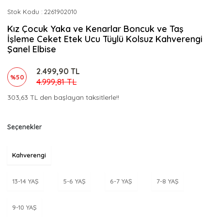
Stok Kodu
2261902010
Kız Çocuk Yaka ve Kenarlar Boncuk ve Taş
İşleme Ceket Etek Ucu Tüylü Kolsuz Kahverengi
Şanel Elbise
2.499,90 TL
%50
4.999,81 TL
303,63 TL den başlayan taksitlerle!!
Seçenekler
Kahverengi
13-14 YAŞ
5-6 YAŞ
6-7 YAŞ
7-8 YAŞ
9-10 YAŞ