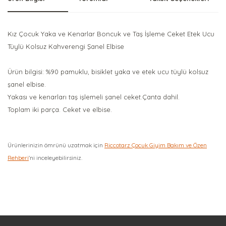
Kız Çocuk Yaka ve Kenarlar Boncuk ve Taş İşleme Ceket Etek Ucu
Tüylü Kolsuz Kahverengi Şanel Elbise
Ürün bilgisi: %90 pamuklu, bisiklet yaka ve etek ucu tüylü kolsuz
şanel elbise.
Yakası ve kenarları taş işlemeli şanel ceket.Çanta dahil.
Toplam iki parça. Ceket ve elbise.
Ürünlerinizin ömrünü uzatmak için
Riccotarz Çocuk Giyim Bakım ve Özen
Rehberi
'ni inceleyebilirsiniz.
Bu ürüne ilk yorumu siz yapın!
Yorum Yaz