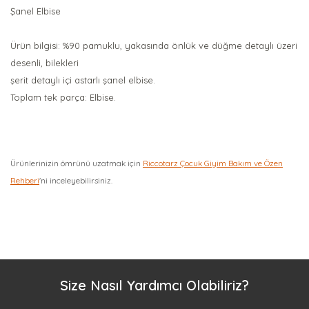
Şanel Elbise
Ürün bilgisi: %90 pamuklu, yakasında önlük ve düğme detaylı üzeri
desenli, bilekleri
şerit detaylı içi astarlı şanel elbise.
Toplam tek parça: Elbise.
Ürünlerinizin ömrünü uzatmak için
Riccotarz Çocuk Giyim Bakım ve Özen
Rehberi
'ni inceleyebilirsiniz.
Bu ürüne ilk yorumu siz yapın!
Yorum Yaz
Size Nasıl Yardımcı Olabiliriz?