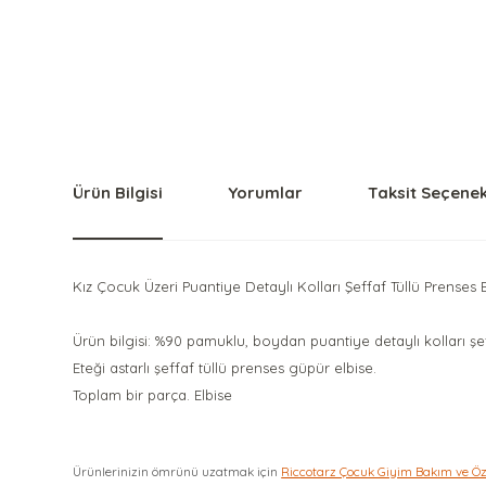
Ürün Bilgisi
Yorumlar
Taksit Seçenek
Kız Çocuk Üzeri Puantiye Detaylı Kolları Şeffaf Tüllü Prenses
Ürün bilgisi: %90 pamuklu, boydan puantiye detaylı kolları şef
Eteği astarlı şeffaf tüllü prenses güpür elbise.
Toplam bir parça. Elbise
Ürünlerinizin ömrünü uzatmak için
Riccotarz Çocuk Giyim Bakım ve Ö