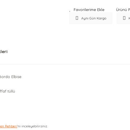
Ürünü P
Aynı Gün Kargo
leri
 Bordo Elbise
faf tüllü
zen Rehberi
'ni inceleyebilirsiniz.