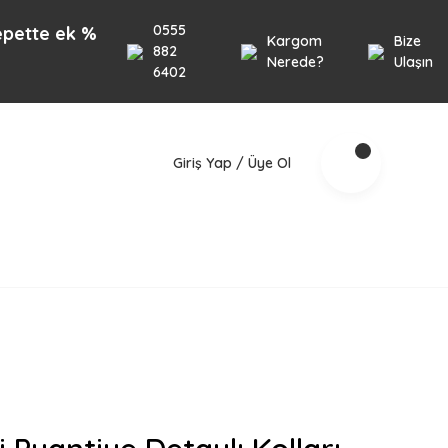
0555
k %10 İndirim 1000TL üzeri alışverişlerinizde geçe
Kargom
Bize
882
Nerede?
Ulaşın
6402
Giriş Yap / Üye Ol