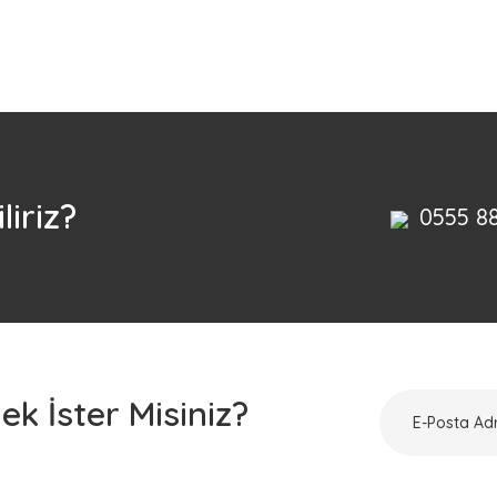
Bu ürüne ilk yorumu siz yapın!
Yorum Yaz
liriz?
0555 8
k İster Misiniz?