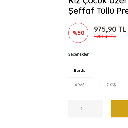
Kız Çocuk Üzeri
Şeffaf Tüllü P
975,90 TL
%50
1.951,81 TL
Seçenekler
Bordo
6 YAŞ
7 YAŞ