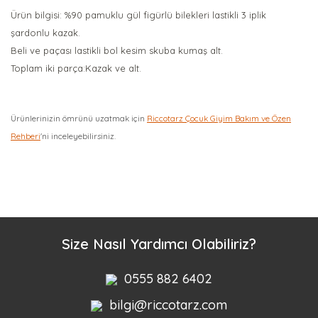
Ürün bilgisi: %90 pamuklu gül figürlü bilekleri lastikli 3 iplik
şardonlu kazak.
Beli ve paçası lastikli bol kesim skuba kumaş alt.
Toplam iki parça:Kazak ve alt.
Ürünlerinizin ömrünü uzatmak için
Riccotarz Çocuk Giyim Bakım ve Özen
Rehberi
'ni inceleyebilirsiniz.
Bu ürüne ilk yorumu siz yapın!
Yorum Yaz
Size Nasıl Yardımcı Olabiliriz?
0555 882 6402
bilgi@riccotarz.com