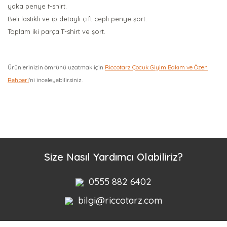
yaka penye t-shirt.
Beli lastikli ve ip detaylı çift cepli penye şort.
Toplam iki parça.T-shirt ve şort.
Ürünlerinizin ömrünü uzatmak için
Riccotarz Çocuk Giyim Bakım ve Özen
Rehberi
'ni inceleyebilirsiniz.
Bu ürüne ilk yorumu siz yapın!
Yorum Yaz
Size Nasıl Yardımcı Olabiliriz?
0555 882 6402
bilgi@riccotarz.com