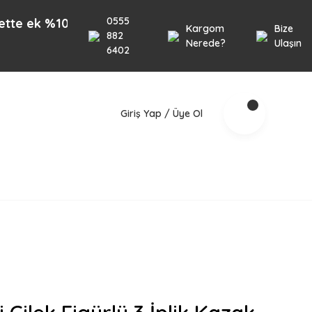
0555
 %10 İndirim 1000TL üzeri alışverişlerinizde geçer
Kargom
Bize
882
Nerede?
Ulaşın
6402
Giriş Yap / Üye Ol