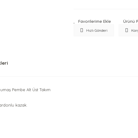
Ürünü P
Hızlı Gönderi
Kar
leri
 Kumaş Pembe Alt Üst Takım
 şardonlu kazak.