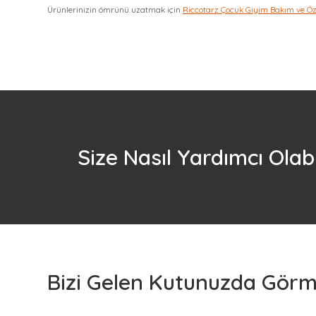
Ürünlerinizin ömrünü uzatmak için
Riccotarz Çocuk Giyim Bakım ve Ö
Size Nasıl Yardımcı Olabi
Bizi Gelen Kutunuzda Görme