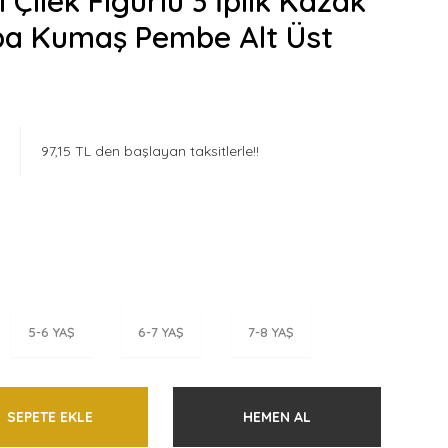
 Çilek Figürlü 3 İplik Kazak
ba Kumaş Pembe Alt Üst
97,15 TL den başlayan taksitlerle!!
5-6 YAŞ
6-7 YAŞ
7-8 YAŞ
SEPETE EKLE
HEMEN AL