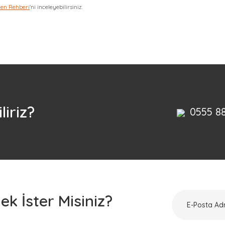
zen Rehberi
'ni inceleyebilirsiniz.
Bu ürüne ilk yorumu siz yapın!
Yorum Yaz
liriz?
0555 8
k İster Misiniz?