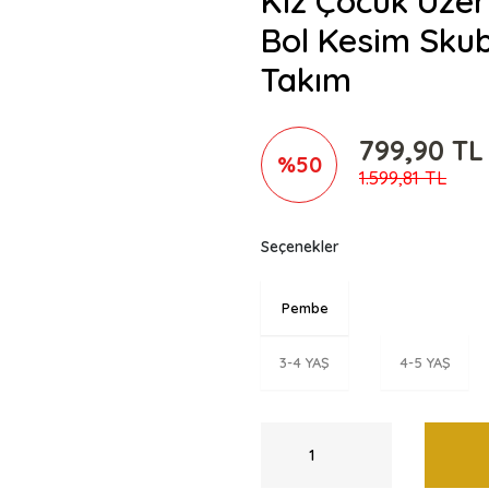
Kız Çocuk Üzeri
Bol Kesim Sku
Takım
799,90 TL
%50
1.599,81 TL
Seçenekler
Pembe
3-4 YAŞ
4-5 YAŞ