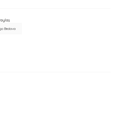
aylaş
go Bedava