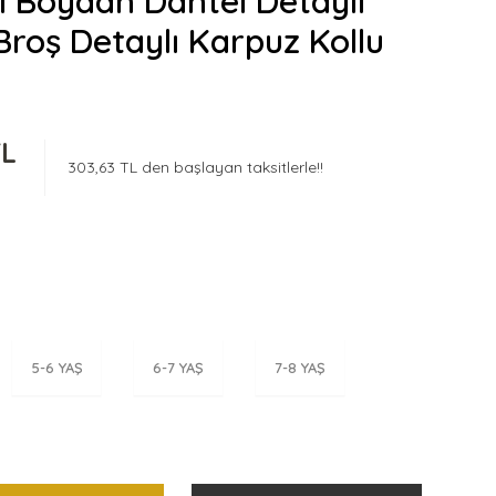
i Boydan Dantel Detaylı
Broş Detaylı Karpuz Kollu
TL
303,63 TL den başlayan taksitlerle!!
5-6 YAŞ
6-7 YAŞ
7-8 YAŞ