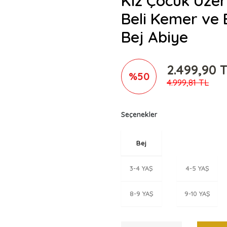
Kız Çocuk Üzer
Beli Kemer ve 
Bej Abiye
2.499,90 
%50
4.999,81 TL
Seçenekler
Bej
3-4 YAŞ
4-5 YAŞ
8-9 YAŞ
9-10 YAŞ