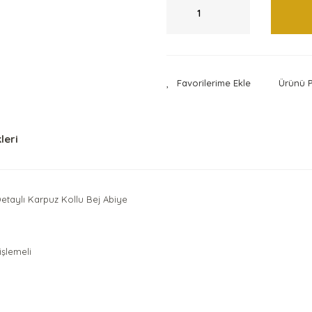
Ürünü P
leri
etaylı Karpuz Kollu Bej Abiye
işlemeli