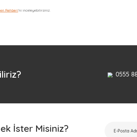
zen Rehberi
'ni inceleyebilirsiniz.
Bu ürüne ilk yorumu siz yapın!
Yorum Yaz
liriz?
0555 8
k İster Misiniz?