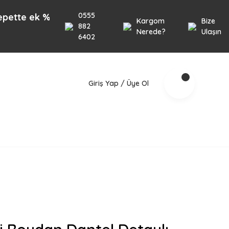
0555
ek %10 İndirim 1000TL üzeri alışverişlerinizde geçe
Kargom
Bize
882
Nerede?
Ulaşın
6402
Giriş Yap / Üye Ol