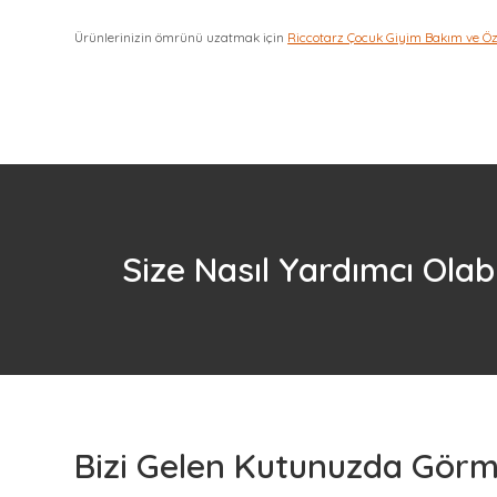
Ürünlerinizin ömrünü uzatmak için
Riccotarz Çocuk Giyim Bakım ve Ö
Size Nasıl Yardımcı Olabi
Bizi Gelen Kutunuzda Görme