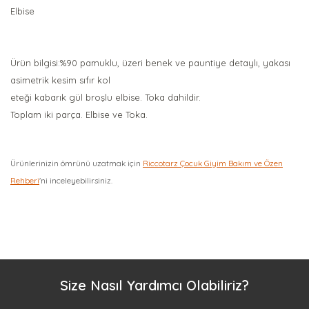
Elbise
Ürün bilgisi:%90 pamuklu, üzeri benek ve pauntiye detaylı, yakası
asimetrik kesim sıfır kol
eteği kabarık gül broşlu elbise. Toka dahildir.
Toplam iki parça. Elbise ve Toka.
Ürünlerinizin ömrünü uzatmak için
Riccotarz Çocuk Giyim Bakım ve Özen
Rehberi
'ni inceleyebilirsiniz.
Bu ürüne ilk yorumu siz yapın!
Yorum Yaz
Size Nasıl Yardımcı Olabiliriz?