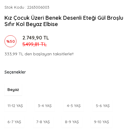
Stok Kodu
2263006003
Kız Çocuk Üzeri Benek Desenli Eteği Gül Broşlu
Sıfır Kol Beyaz Elbise
2.749,90 TL
%50
5.499,81 TL
333,99 TL den başlayan taksitlerle!!
Seçenekler
Beyaz
11-12 YAŞ
3-4 YAŞ
4-5 YAŞ
5-6 YAŞ
6-7 YAŞ
7-8 YAŞ
8-9 YAŞ
9-10 YAŞ