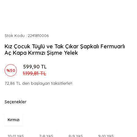
Stok Kodu
2241810006
Kız Çocuk Tüylü ve Tak Çıkar Şapkalı Fermuarlı
Aç Kapa Kırmızı Şişme Yelek
599,90 TL
%50
1.199,81 TL
72,86 TL den başlayan taksitlerle!!
Seçenekler
Kırmızı
10-11 YAŞ
7-8 YAŞ
8-9 YAŞ
9-10 YAŞ