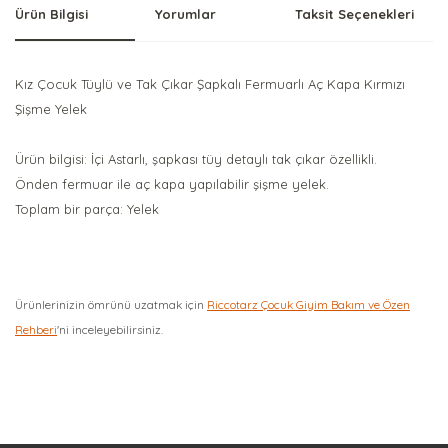
Ürün Bilgisi
Yorumlar
Taksit Seçenekleri
Kız Çocuk Tüylü ve Tak Çıkar Şapkalı Fermuarlı Aç Kapa Kırmızı
Şişme Yelek
Ürün bilgisi: İçi Astarlı, şapkası tüy detaylı tak çıkar özellikli.
Önden fermuar ile aç kapa yapılabilir şişme yelek.
Toplam bir parça: Yelek
Ürünlerinizin ömrünü uzatmak için
Riccotarz Çocuk Giyim Bakım ve Özen
Rehberi
'ni inceleyebilirsiniz.
Bu ürüne ilk yorumu siz yapın!