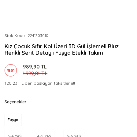
Stok Kodu
2241303010
Kız Çocuk Sıfır Kol Üzeri 3D Gül İşlemeli Bluz
Renkli Şerit Detaylı Fuşya Etekli Takım
989,90 TL
%51
1.999,81 TL
120,23 TL den başlayan taksitlerle!!
Seçenekler
Fuşya
3-4 YAŞ
4-5 YAŞ
5-6 YAŞ