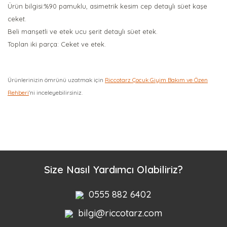
Ürün bilgisi:%90 pamuklu, asimetrik kesim cep detaylı süet kaşe
ceket.
Beli manşetli ve etek ucu şerit detaylı süet etek.
Toplan iki parça: Ceket ve etek.
Ürünlerinizin ömrünü uzatmak için
Riccotarz Çocuk Giyim Bakım ve Özen
Rehberi
'ni inceleyebilirsiniz.
Bu ürüne ilk yorumu siz yapın!
Yorum Yaz
Size Nasıl Yardımcı Olabiliriz?
0555 882 6402
bilgi@riccotarz.com