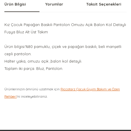
Ürün Bilgisi
Yorumlar
Taksit Seçenekleri
Kız Çocuk Papağan Baskılı Pantolon Omuzu Açık Balon Kol Detaylı
Fuşya Bluz Alt Üst Takım
Ürün bilgisi:%80 pamuklu, çiçek ve papağan baskılı, beli manşetli
cepli pantolon.
Halter yaka, omuzu açık ,balon kol detaylı.
Toplam iki parça. Bluz, Pantolon.
Ürünlerinizin ömrünü uzatmak için
Riccotarz Çocuk Giyim Bakım ve Özen
Rehberi
'ni inceleyebilirsiniz.
Bu ürüne ilk yorumu siz yapın!