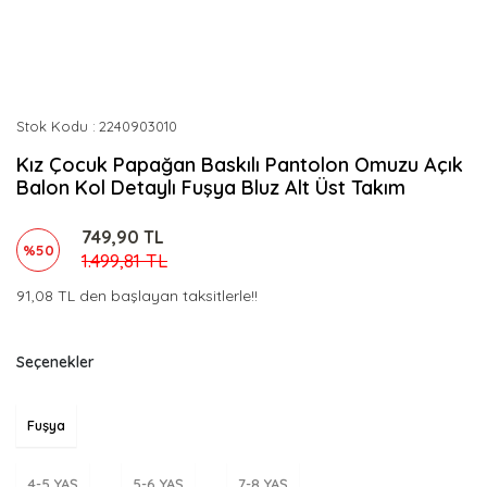
Stok Kodu
2240903010
Kız Çocuk Papağan Baskılı Pantolon Omuzu Açık
Balon Kol Detaylı Fuşya Bluz Alt Üst Takım
749,90 TL
%50
1.499,81 TL
91,08 TL den başlayan taksitlerle!!
Seçenekler
Fuşya
4-5 YAŞ
5-6 YAŞ
7-8 YAŞ