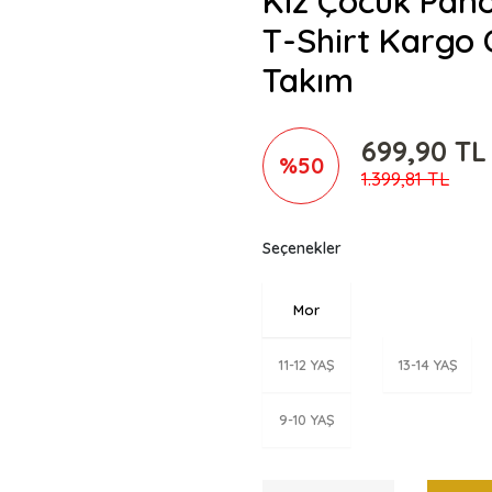
Kız Çocuk Pano
T-Shirt Kargo 
Takım
699,90 TL
%50
1.399,81 TL
Seçenekler
Mor
11-12 YAŞ
13-14 YAŞ
9-10 YAŞ