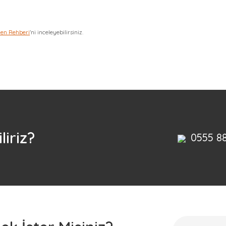
zen Rehberi
'ni inceleyebilirsiniz.
Bu ürüne ilk yorumu siz yapın!
Yorum Yaz
liriz?
0555 8