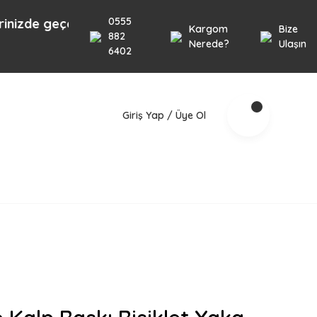
0555
e geçerlidir.
Kargom
Bize
882
Nerede?
Ulaşın
6402
Giriş Yap / Üye Ol