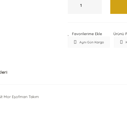
Ürünü P
Aynı Gün Kargo
leri
 Alt Mor Eşofman Takım