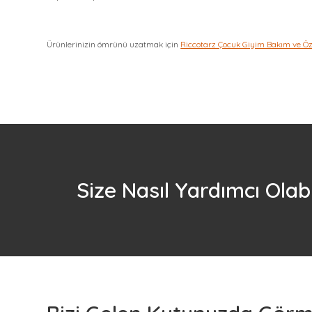
Ürünlerinizin ömrünü uzatmak için
Riccotarz Çocuk Giyim Bakım ve Ö
Size Nasıl Yardımcı Olabi