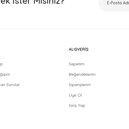
k İster Misiniz?
ALIŞVERİŞ
ip
Sepetim
ğişim
Beğendiklerim
lan Sorular
Siparişlerim
Üye Ol
Giriş Yap