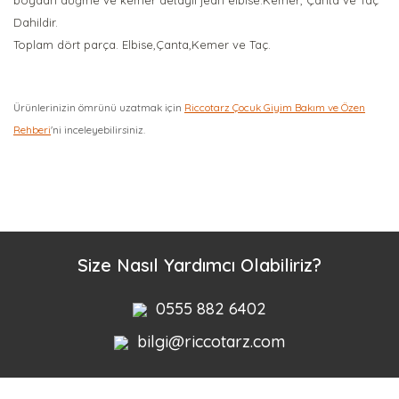
boydan düğme ve kemer detaylı jean elbise.Kemer, Çanta ve Taç
Dahildir.
Toplam dört parça. Elbise,Çanta,Kemer ve Taç.
Ürünlerinizin ömrünü uzatmak için
Riccotarz Çocuk Giyim Bakım ve Özen
Rehberi
'ni inceleyebilirsiniz.
Bu ürüne ilk yorumu siz yapın!
Yorum Yaz
Size Nasıl Yardımcı Olabiliriz?
0555 882 6402
bilgi@riccotarz.com