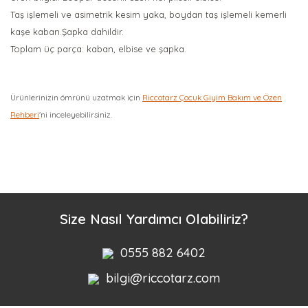
Taş işlemeli ve asimetrik kesim yaka, boydan taş işlemeli kemerli
kaşe kaban.Şapka dahildir.
Toplam üç parça: kaban, elbise ve şapka.
Ürünlerinizin ömrünü uzatmak için
Riccotarz Çocuk Giyim Bakım ve Özen
Rehberi
'ni inceleyebilirsiniz.
Bu ürüne ilk yorumu siz yapın!
Yorum Yaz
Size Nasıl Yardımcı Olabiliriz?
0555 882 6402
bilgi@riccotarz.com