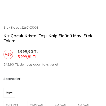
Stok Kodu
2260103008
Kız Çocuk Kristal Taşlı Kalp Figürlü Mavi Etekli
Takım
1.999,90 TL
%50
3.999,81 TL
242,90 TL den başlayan taksitlerle!!
Seçenekler
Mavi
11-12 YAŞ
12-13 YAŞ
4-5 YAŞ
5-6 YAŞ