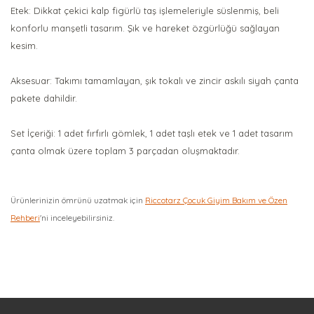
Etek: Dikkat çekici kalp figürlü taş işlemeleriyle süslenmiş, beli
konforlu manşetli tasarım. Şık ve hareket özgürlüğü sağlayan
kesim.
Aksesuar: Takımı tamamlayan, şık tokalı ve zincir askılı siyah çanta
pakete dahildir.
Set İçeriği: 1 adet fırfırlı gömlek, 1 adet taşlı etek ve 1 adet tasarım
çanta olmak üzere toplam 3 parçadan oluşmaktadır.
Ürünlerinizin ömrünü uzatmak için
Riccotarz Çocuk Giyim Bakım ve Özen
Rehberi
'ni inceleyebilirsiniz.
Bu ürüne ilk yorumu siz yapın!
Yorum Yaz