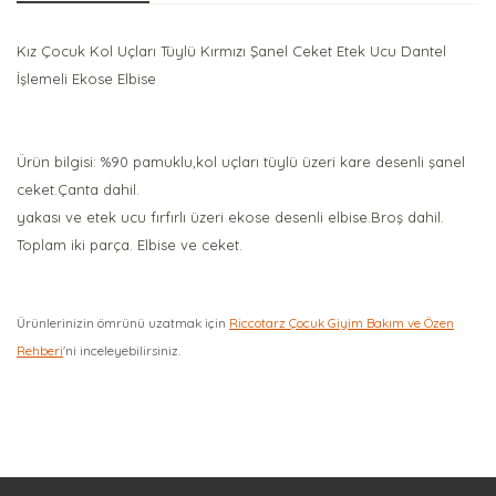
Kız Çocuk Kol Uçları Tüylü Kırmızı Şanel Ceket Etek Ucu Dantel
İşlemeli Ekose Elbise
Ürün bilgisi: %90 pamuklu,kol uçları tüylü üzeri kare desenli şanel
ceket.Çanta dahil.
yakası ve etek ucu fırfırlı üzeri ekose desenli elbise.Broş dahil.
Toplam iki parça. Elbise ve ceket.
Ürünlerinizin ömrünü uzatmak için
Riccotarz Çocuk Giyim Bakım ve Özen
Rehberi
'ni inceleyebilirsiniz.
Bu ürüne ilk yorumu siz yapın!
Yorum Yaz