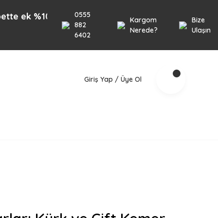
0555
 %10 İndirim 1000TL üzeri alışverişlerinizde geçerl
Kargom
Bize
882
Nerede?
Ulaşın
6402
Giriş Yap / Üye Ol