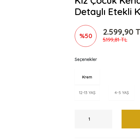
Kız Çocuk Kena
Detaylı Etekli 
2.599,90 
%50
5.199,81 TL
Seçenekler
Krem
12-13 YAŞ
4-5 YAŞ