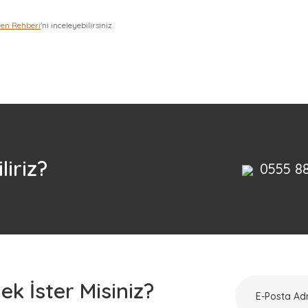
zen Rehberi
'ni inceleyebilirsiniz.
Bu ürüne ilk yorumu siz yapın!
Yorum Yaz
liriz?
0555 8
k İster Misiniz?