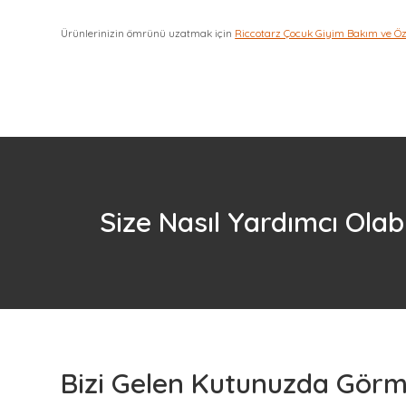
Ürünlerinizin ömrünü uzatmak için
Riccotarz Çocuk Giyim Bakım ve Ö
Size Nasıl Yardımcı Olabi
Bizi Gelen Kutunuzda Görme