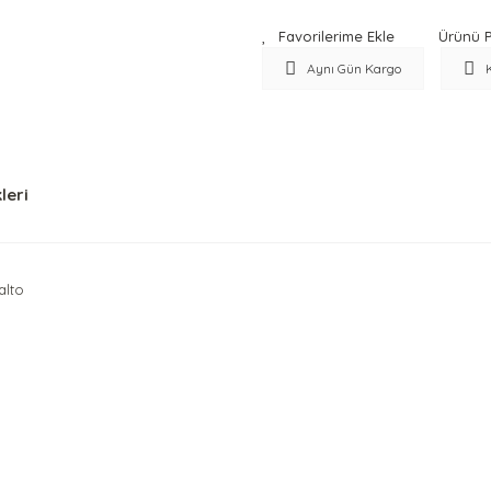
Ürünü P
Aynı Gün Kargo
leri
alto