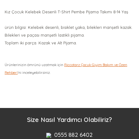
Kız Çocuk Kelebek Desenli T-Shirt Pembe Pijama Takımı 8-14 Yaş
ürün bilgisi: Kelebek desenli, bisiklet yaka, bilekleri manşetli kazak.
Bilekleri ve paçası manşetli lastikli pijama.
Toplam iki parça. Kazak ve Alt Pijama.
Ürünlerinizin ömrünü uzatmak için
Riccotarz Çocuk Giyim Bakım ve Özen
Rehberi
'ni inceleyebilirsiniz.
Bu ürüne ilk yorumu siz yapın!
Yorum Yaz
Size Nasıl Yardımcı Olabiliriz?
0555 882 6402