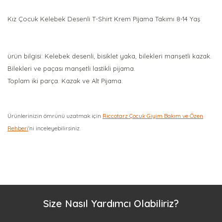
Kız Çocuk Kelebek Desenli T-Shirt Krem Pijama Takımı 8-14 Yaş
ürün bilgisi: Kelebek desenli, bisiklet yaka, bilekleri manşetli kazak.
Bilekleri ve paçası manşetli lastikli pijama.
Toplam iki parça. Kazak ve Alt Pijama.
Ürünlerinizin ömrünü uzatmak için
Riccotarz Çocuk Giyim Bakım ve Özen
Rehberi
'ni inceleyebilirsiniz.
Bu ürüne ilk yorumu siz yapın!
Yorum Yaz
Size Nasıl Yardımcı Olabiliriz?