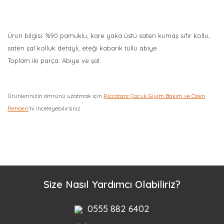
Ürün bilgisi: %90 pamuklu, kare yaka üstü saten kumaş sıfır kollu,
saten şal kolluk detaylı, eteği kabarık tüllü abiye
Toplam iki parça: Abiye ve şal.
Ürünlerinizin ömrünü uzatmak için
Riccotarz Çocuk Giyim Bakım ve Özen
Rehberi
'ni inceleyebilirsiniz.
Bu ürüne ilk yorumu siz yapın!
Yorum Yaz
Size Nasıl Yardımcı Olabiliriz?
0555 882 6402