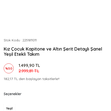
Stok Kodu
2251811011
Kız Çocuk Kapitone ve Altın Şerit Detaylı Şanel
Yeşil Etekli Takım
1.499,90 TL
%50
2.999,81 TL
182,17 TL den başlayan taksitlerle!!
Seçenekler
Yeşil