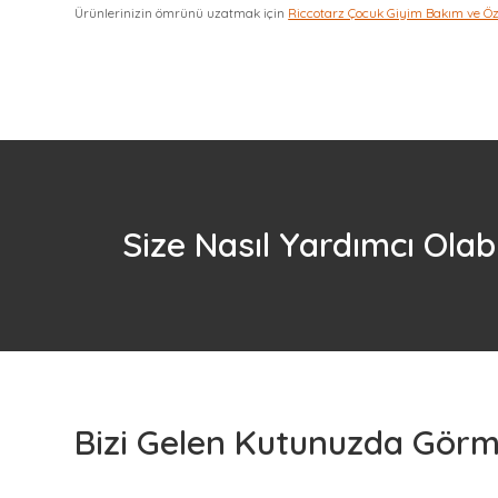
Ürünlerinizin ömrünü uzatmak için
Riccotarz Çocuk Giyim Bakım ve Ö
Size Nasıl Yardımcı Olabi
Bizi Gelen Kutunuzda Görme