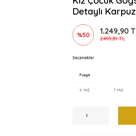
Kız Çocuk Göğ
Detaylı Karpuz
1.249,90 
%50
2.499,81 TL
Seçenekler
Fuşya
6 YAŞ
7 YAŞ