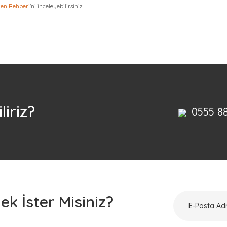
zen Rehberi
'ni inceleyebilirsiniz.
Bu ürüne ilk yorumu siz yapın!
Yorum Yaz
liriz?
0555 8
k İster Misiniz?