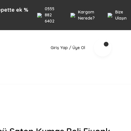
0555
k %10 İndirim 1000TL üzeri alışverişlerinizde geçe
Kargom
Bize
882
Nerede?
Ulaşın
6402
Giriş Yap / Üye Ol