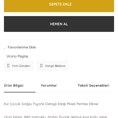
SEPETE EKLE
HEMEN AL
Ürünü Paylaş
Hızlı Gönderi
Kargo Bedava
Ürün Bilgisi
Yorumlar
Taksit Seçenekleri
Kız Çocuk Göğsü Fiyonk Detaylı Eteği Pliseli Pembe Elbise
Ürün bilgisi: %80 pamuklu, ğöğsü fiyonk detaylı kısa kollu salaş,