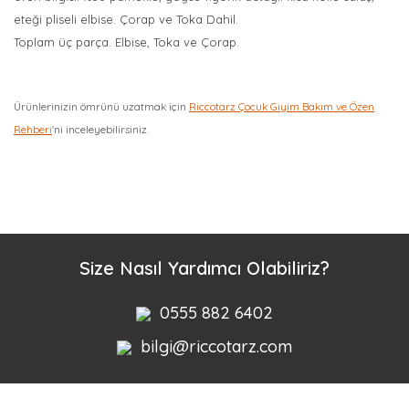
eteği pliseli elbise. Çorap ve Toka Dahil.
Toplam üç parça. Elbise, Toka ve Çorap.
Ürünlerinizin ömrünü uzatmak için
Riccotarz Çocuk Giyim Bakım ve Özen
Rehberi
'ni inceleyebilirsiniz.
Bu ürüne ilk yorumu siz yapın!
Yorum Yaz
Size Nasıl Yardımcı Olabiliriz?
0555 882 6402
bilgi@riccotarz.com