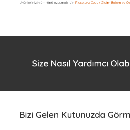
Ürünlerinizin ömrünü uzatmak için
Riccotarz Çocuk Giyim Bakım ve Ö
Size Nasıl Yardımcı Olabi
Bizi Gelen Kutunuzda Görme