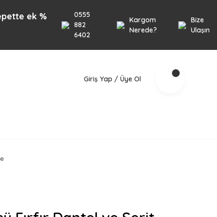
0555
k %10 İndirim 1000TL üzeri alışverişlerinizde geçe
Kargom
Bize
882
Nerede?
Ulaşın
6402
Giriş Yap / Üye Ol
se