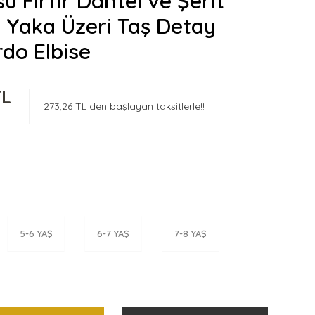
 Fırfır Dantel ve Şerit
 Yaka Üzeri Taş Detay
rdo Elbise
TL
273,26 TL den başlayan taksitlerle!!
5-6 YAŞ
6-7 YAŞ
7-8 YAŞ