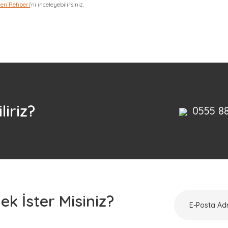
zen Rehberi
'ni inceleyebilirsiniz.
Bu ürüne ilk yorumu siz yapın!
Yorum Yaz
liriz?
0555 8
k İster Misiniz?