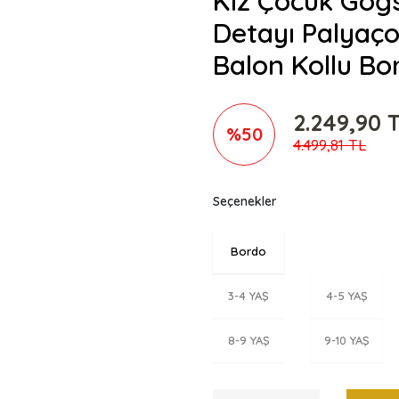
Kız Çocuk Göğsü
Detayı Palyaço
Balon Kollu Bo
2.249,90 
%50
4.499,81 TL
Seçenekler
Bordo
3-4 YAŞ
4-5 YAŞ
8-9 YAŞ
9-10 YAŞ