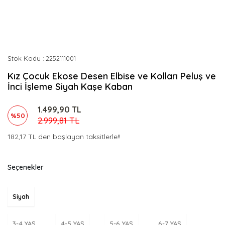
Stok Kodu
2252111001
Kız Çocuk Ekose Desen Elbise ve Kolları Peluş ve
İnci İşleme Siyah Kaşe Kaban
1.499,90 TL
%50
2.999,81 TL
182,17 TL den başlayan taksitlerle!!
Seçenekler
Siyah
3-4 YAŞ
4-5 YAŞ
5-6 YAŞ
6-7 YAŞ