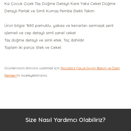
Kız Çocuk Çiçek Taş Düğme Detaylı Kare Yaka Ceket Düğme
Detaylı Parlak ve Simli Kumaş Pembe Etekli Takım
Ürün bilgisi: %90 pamuklu, yakası ve kenarları sarmaşık şerit
işlemeli ve cep detaylı simli şanel ceket.
Taş düğme detaylı ve simli etek. Taç dahildir.
Toplam iki parça: Etek ve Ceket.
Ürünlerinizin ömrünü uzatmak için
Riccotarz Çocuk Giyim Bakım ve Özen
Rehberi
'ni inceleyebilirsiniz.
Bu ürüne ilk yorumu siz yapın!
Yorum Yaz
Size Nasıl Yardımcı Olabiliriz?