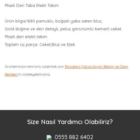
Pliseli Deri Taba Etekli Takım
Ürün bilgisi:%90 pamuklu, boğazlı yaka saten bluz,
Gold düğme ve deri detaylı, peluş görünümlü kemerli ceket.
Pliseli deri etekli takım.
Toplam üç parça: Ceket,Bluz ve Etek.
Ürünlerinizin ömrünü uzatmak için
Riccotarz Çocuk Giyim Bakım ve Özen
Rehberi
'ni inceleyebilirsiniz.
Bu ürüne ilk yorumu siz yapın!
Yorum Yaz
Size Nasıl Yardımcı Olabiliriz?
0555 882 6402