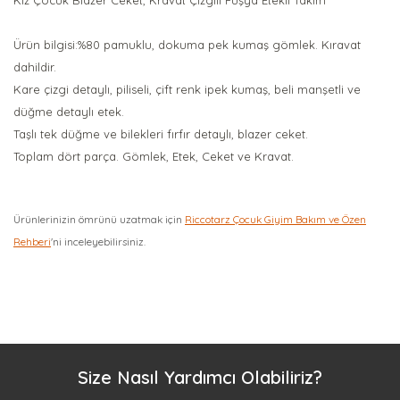
Kız Çocuk Blazer Ceket, Kravat Çizgili Fuşya Etekli Takım
Ürün bilgisi:%80 pamuklu, dokuma pek kumaş gömlek. Kıravat
dahildir.
Kare çizgi detaylı, piliseli, çift renk ipek kumaş, beli manşetli ve
düğme detaylı etek.
Taşlı tek düğme ve bilekleri fırfır detaylı, blazer ceket.
Toplam dört parça. Gömlek, Etek, Ceket ve Kravat.
Ürünlerinizin ömrünü uzatmak için
Riccotarz Çocuk Giyim Bakım ve Özen
Rehberi
'ni inceleyebilirsiniz.
Bu ürüne ilk yorumu siz yapın!
Yorum Yaz
Size Nasıl Yardımcı Olabiliriz?