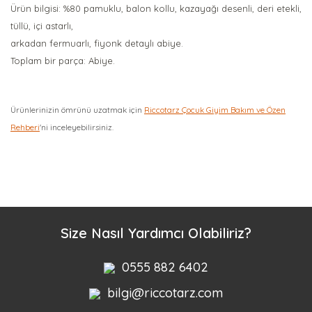
Ürün bilgisi: %80 pamuklu, balon kollu, kazayağı desenli, deri etekli,
tüllü, içi astarlı,
arkadan fermuarlı, fiyonk detaylı abiye.
Toplam bir parça: Abiye.
Ürünlerinizin ömrünü uzatmak için
Riccotarz Çocuk Giyim Bakım ve Özen
Rehberi
'ni inceleyebilirsiniz.
Bu ürüne ilk yorumu siz yapın!
Yorum Yaz
Size Nasıl Yardımcı Olabiliriz?
0555 882 6402
bilgi@riccotarz.com