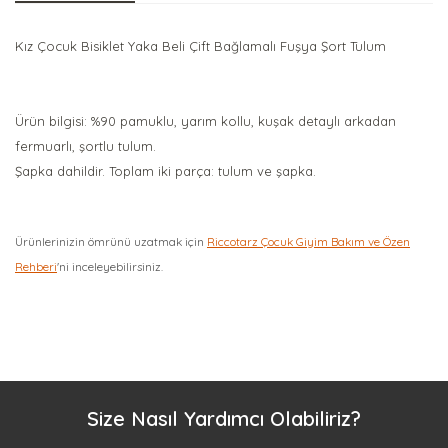
Kız Çocuk Bisiklet Yaka Beli Çift Bağlamalı Fuşya Şort Tulum
Ürün bilgisi: %90 pamuklu, yarım kollu, kuşak detaylı arkadan
fermuarlı, şortlu tulum.
Şapka dahildir. Toplam iki parça: tulum ve şapka.
Ürünlerinizin ömrünü uzatmak için
Riccotarz Çocuk Giyim Bakım ve Özen
Rehberi
'ni inceleyebilirsiniz.
Bu ürüne ilk yorumu siz yapın!
Yorum Yaz
Size Nasıl Yardımcı Olabiliriz?