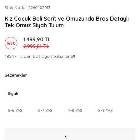
Stok Kodu
2260402013
Kız Çocuk Beli Şerit ve Omuzunda Broş Detaylı
Tek Omuz Siyah Tulum
1.499,90 TL
%50
2.999,81 TL
182,17 TL den başlayan taksitlerle!!
Seçenekler
Siyah
5-6 YAŞ
6-7 YAŞ
7-8 YAŞ
8-9 YAŞ