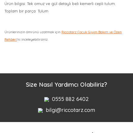
Ürün bilgisi: Tek omuz ve gül detaylı beli kemerli cepli tulum.
Toplam bir parça: Tulum
Ürünlerinizin ömrünü uzatmak için
Riccotarz Çocuk Giyim Bakım ve Özen
Rehberi
'ni inceleyebilirsiniz.
Bu ürüne ilk yorumu siz yapın!
Yorum Yaz
Size Nasıl Yardımcı Olabiliriz?
0555 882 6402
bilgi@riccotarz.com