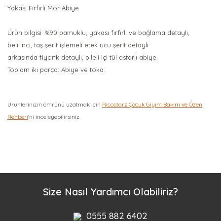
Yakası Fırfırlı Mor Abiye
Ürün bilgisi :%90 pamuklu, yakası fırfırlı ve bağlama detaylı,
beli inci, taş şerit işlemeli etek ucu şerit detaylı
arkasında fiyonk detaylı, pileli içi tül astarlı abiye.
Toplam iki parça: Abiye ve toka.
Ürünlerinizin ömrünü uzatmak için
Riccotarz Çocuk Giyim Bakım ve Özen
Rehberi
'ni inceleyebilirsiniz.
Bu ürüne ilk yorumu siz yapın!
Yorum Yaz
Size Nasıl Yardımcı Olabiliriz?
0555 882 6402