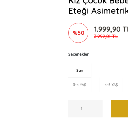
Kız Çocuk Bebe
Eteği Asimetri
1.999,90 T
%50
3.999,81 TL
Seçenekler
Sarı
3-4 YAŞ
4-5 YAŞ