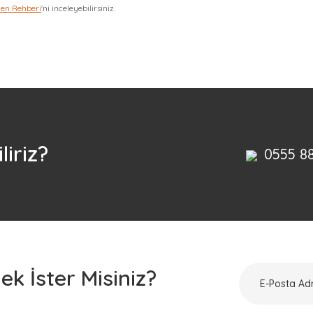
zen Rehberi
'ni inceleyebilirsiniz.
Bu ürüne ilk yorumu siz yapın!
Yorum Yaz
liriz?
0555 8
k İster Misiniz?