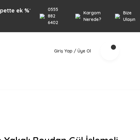
0555
k %10 İndirim 1000TL üzeri alışverişlerinizde geçer
Kargom
Bize
882
Nerede?
Ulaşın
6402
Giriş Yap / Üye Ol