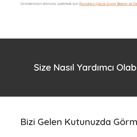
Ürünlerinizin ömrünü uzatmak için
Riccotarz Çocuk Giyim Bakım ve Ö
Size Nasıl Yardımcı Olabi
Bizi Gelen Kutunuzda Görme