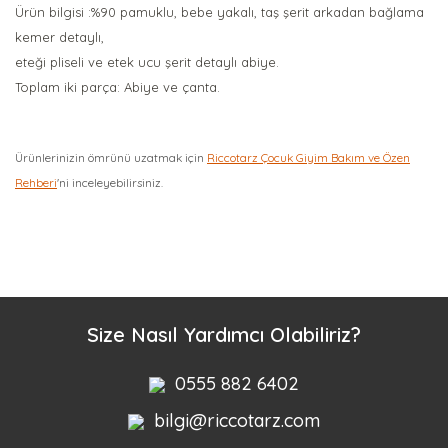
Ürün bilgisi :%90 pamuklu, bebe yakalı, taş şerit arkadan bağlama
kemer detaylı,
eteği pliseli ve etek ucu şerit detaylı abiye.
Toplam iki parça: Abiye ve çanta.
Ürünlerinizin ömrünü uzatmak için
Riccotarz Çocuk Giyim Bakım ve Özen
Rehberi
'ni inceleyebilirsiniz.
Bu ürüne ilk yorumu siz yapın!
Yorum Yaz
Size Nasıl Yardımcı Olabiliriz?
0555 882 6402
bilgi@riccotarz.com