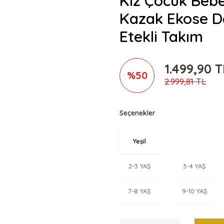
Kız Çocuk Bebe 
Kazak Ekose D
Etekli Takım
1.499,90 T
%50
2.999,81 TL
Seçenekler
Yeşil
2-3 YAŞ
3-4 YAŞ
7-8 YAŞ
9-10 YAŞ