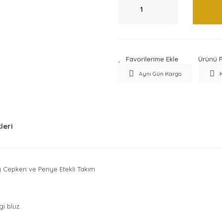
Ürünü P
Aynı Gün Kargo
leri
ay Cepken ve Penye Etekli Takım
i bluz.