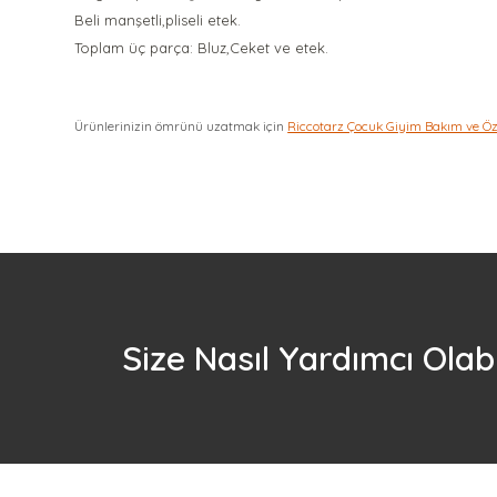
Beli manşetli,pliseli etek.
Toplam üç parça: Bluz,Ceket ve etek.
Ürünlerinizin ömrünü uzatmak için
Riccotarz Çocuk Giyim Bakım ve Ö
Size Nasıl Yardımcı Olabi