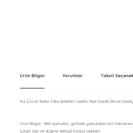
Ürün Bilgisi
Yorumlar
Taksit Seçenek
Kız Çocuk Bebe Yaka Bilekler Lastikli Yeşil Kazak Ekose Det
Ürün Bilgisi : %80 pamuklu, gömlek yaka,balon kol kahvereng
Çizgili cep ve düğme detaylı kolsuz cepken.