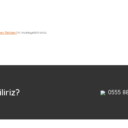
zen Rehberi
'ni inceleyebilirsiniz.
Bu ürüne ilk yorumu siz yapın!
Yorum Yaz
liriz?
0555 8