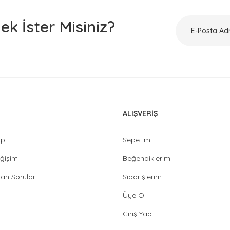
k İster Misiniz?
ALIŞVERİŞ
ip
Sepetim
ğişim
Beğendiklerim
lan Sorular
Siparişlerim
Üye Ol
Giriş Yap