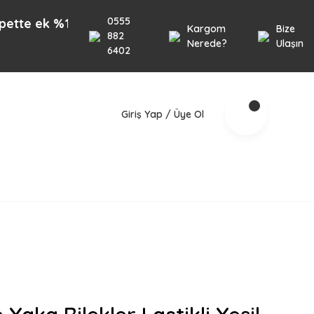
0555
k %10 İndirim 1000TL üzeri alışverişlerinizde geçer
Kargom
Bize
882
Nerede?
Ulaşın
6402
Giriş Yap / Üye Ol