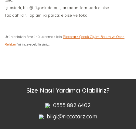
tüllü,
içi astarlı, bileği fiyonk detaylı, arkadan fermuarlı elbise.
Taç dahildir. Toplam iki parça: elbise ve toka.
Ürünlerinizin ömrünü uzatmak için
Riccotarz Çocuk Giyim Bakım ve Özen
Rehberi
'ni inceleyebilirsiniz.
Bu ürüne ilk yorumu siz yapın!
Yorum Yaz
Size Nasıl Yardımcı Olabiliriz?
0555 882 6402
bilgi@riccotarz.com