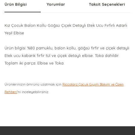
Ürün Bilgisi
Yorumlar
Taksit Seçenekleri
Kız Çocuk Balon Kollu Göğsü Çiçek Detaylı Etek Ucu Fırfırlı Astarlı
Yeşil Elbise
Ürün bilgisi: %80 pamuklu, balon kollu, göğsü fırfır ve çiçek detaylı
Etek ucu kabarık fırfır tül ve çiçek detaylı elbise. Toka dahildir.
Toplam iki parça: Elbise ve Toka.
Ürünlerinizin ömrünü uzatmak için
Riccotarz Çocuk Giyim Bakım ve Özen
Rehberi
'ni inceleyebilirsiniz.
Bu ürüne ilk yorumu siz yapın!
Yorum Yaz