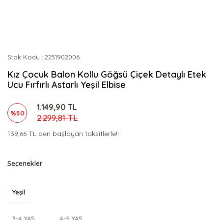
Stok Kodu
2251902006
Kız Çocuk Balon Kollu Göğsü Çiçek Detaylı Etek
Ucu Fırfırlı Astarlı Yeşil Elbise
1.149,90 TL
%50
2.299,81 TL
139,66 TL den başlayan taksitlerle!!
Seçenekler
Yeşil
3-4 YAŞ
4-5 YAŞ