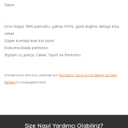
Takım
Ürün bilgisi: %90 pamuklu, yakası fırfırlı, gold düğme detaylı kloş
ceket.
Süper kumaşlı kısa kol tişört.
Dokuma klasik pantolon.
Toplam üç parça: Ceket, Tişört ve Pantolon
Ürünlerinizin ömrünü uzatmak için
Riccotarz Çocuk Giyim Bakım ve Özen
Rehberi
'ni inceleyebilirsiniz.
Bu ürüne ilk yorumu siz yapın!
Yorum Yaz
Size Nasıl Yardımcı Olabiliriz?