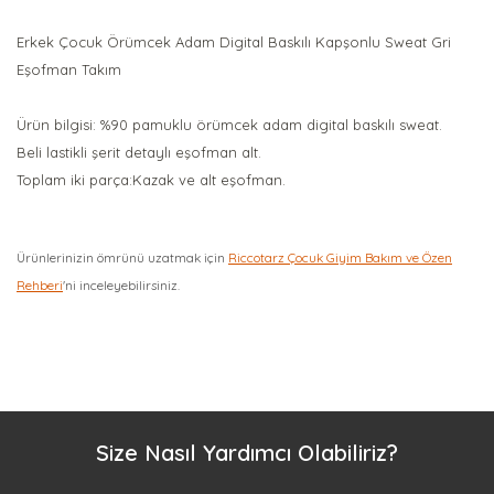
Erkek Çocuk Örümcek Adam Digital Baskılı Kapşonlu Sweat Gri
Eşofman Takım
Ürün bilgisi: %90 pamuklu örümcek adam digital baskılı sweat.
Beli lastikli şerit detaylı eşofman alt.
Toplam iki parça:Kazak ve alt eşofman.
Ürünlerinizin ömrünü uzatmak için
Riccotarz Çocuk Giyim Bakım ve Özen
Rehberi
'ni inceleyebilirsiniz.
Bu ürüne ilk yorumu siz yapın!
Yorum Yaz
Size Nasıl Yardımcı Olabiliriz?