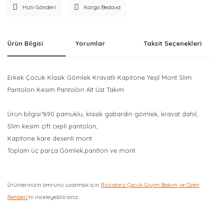
Hızlı Gönderi
Kargo Bedava
Ürün Bilgisi
Yorumlar
Taksit Seçenekleri
Erkek Çocuk Klasik Gömlek Kravatlı Kapitone Yeşil Mont Slim
Pantolon Kesim Pantolon Alt Üst Takım
Ürün bilgisi:%90 pamuklu, klasik gabardin gömlek, kravat dahil,
Slim kesim çift cepli pantolon,
Kapitone kare desenli mont.
Toplam üç parça.Gömlek,pantlon ve mont.
Ürünlerinizin ömrünü uzatmak için
Riccotarz Çocuk Giyim Bakım ve Özen
Rehberi
'ni inceleyebilirsiniz.