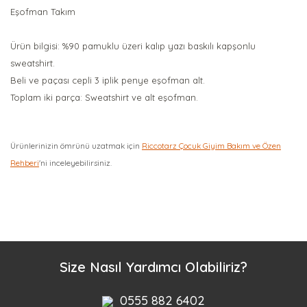
Eşofman Takım
Ürün bilgisi: %90 pamuklu üzeri kalıp yazı baskılı kapşonlu
sweatshirt.
Beli ve paçası cepli 3 iplik penye eşofman alt.
Toplam iki parça: Sweatshirt ve alt eşofman.
Ürünlerinizin ömrünü uzatmak için
Riccotarz Çocuk Giyim Bakım ve Özen
Rehberi
'ni inceleyebilirsiniz.
Bu ürüne ilk yorumu siz yapın!
Yorum Yaz
Size Nasıl Yardımcı Olabiliriz?
0555 882 6402