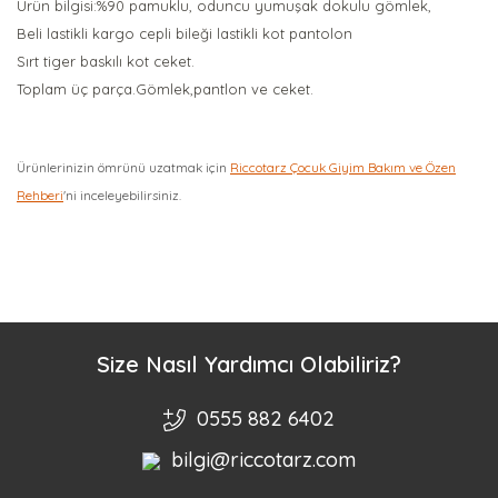
Ürün bilgisi:%90 pamuklu, oduncu yumuşak dokulu gömlek,
Beli lastikli kargo cepli bileği lastikli kot pantolon
Sırt tiger baskılı kot ceket.
Toplam üç parça.Gömlek,pantlon ve ceket.
Ürünlerinizin ömrünü uzatmak için
Riccotarz Çocuk Giyim Bakım ve Özen
Rehberi
'ni inceleyebilirsiniz.
Bu ürüne ilk yorumu siz yapın!
Yorum Yaz
Size Nasıl Yardımcı Olabiliriz?
0555 882 6402
bilgi@riccotarz.com