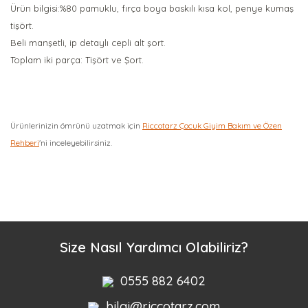
Ürün bilgisi:%80 pamuklu, fırça boya baskılı kısa kol, penye kumaş
tişört.
Beli manşetli, ip detaylı cepli alt şort.
Toplam iki parça: Tişört ve Şort.
Ürünlerinizin ömrünü uzatmak için
Riccotarz Çocuk Giyim Bakım ve Özen
Rehberi
'ni inceleyebilirsiniz.
Bu ürüne ilk yorumu siz yapın!
Yorum Yaz
Size Nasıl Yardımcı Olabiliriz?
0555 882 6402
bilgi@riccotarz.com